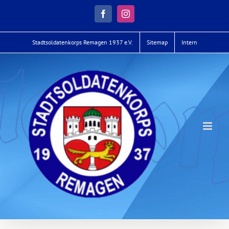
Zum
Inhalt
Facebook
Instagram
springen
Stadtsoldatenkorps Remagen 1937 e.V.
Sitemap
Intern