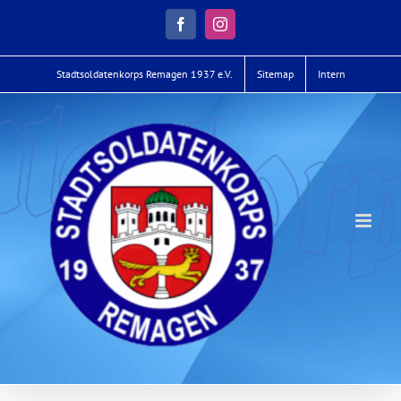
Zum
Inhalt
Facebook
Instagram
springen
Stadtsoldatenkorps Remagen 1937 e.V.
Sitemap
Intern