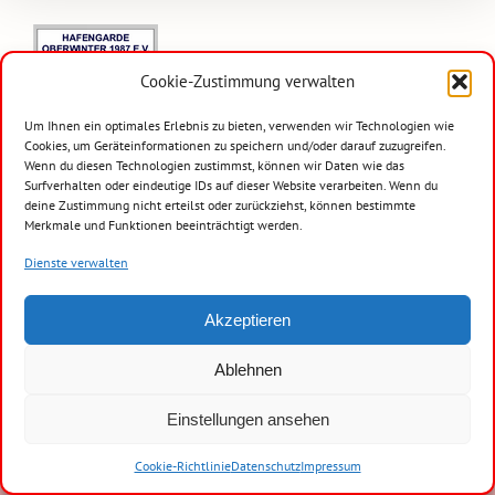
Cookie-Zustimmung verwalten
Um Ihnen ein optimales Erlebnis zu bieten, verwenden wir Technologien wie
Cookies, um Geräteinformationen zu speichern und/oder darauf zuzugreifen.
Wenn du diesen Technologien zustimmst, können wir Daten wie das
Surfverhalten oder eindeutige IDs auf dieser Website verarbeiten. Wenn du
deine Zustimmung nicht erteilst oder zurückziehst, können bestimmte
Merkmale und Funktionen beeinträchtigt werden.
Dienste verwalten
Akzeptieren
Copyright 2019 - 2024 Stadtsoldatenkorps Remagen 1937 e.V.
Ablehnen
Impressum
|
Datenschutz
|
Disclaimer
Einstellungen ansehen
Facebook
Instagram
Cookie-Richtlinie
Datenschutz
Impressum