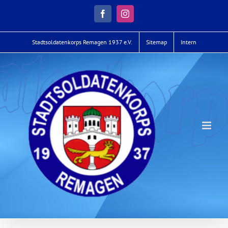
Zum
Inhalt
Facebook
Instagram
springen
Stadtsoldatenkorps Remagen 1937 e.V.
Sitemap
Intern